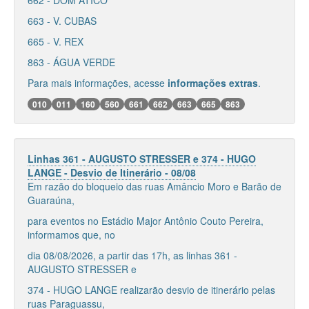
662 - DOM ÁTICO
663 - V. CUBAS
665 - V. REX
863 - ÁGUA VERDE
Para mais informações, acesse
informações extras
.
010
011
160
560
661
662
663
665
863
Linhas 361 - AUGUSTO STRESSER e 374 - HUGO
LANGE - Desvio de Itinerário - 08/08
Em razão do bloqueio das ruas Amâncio Moro e Barão de
Guaraúna,
para eventos no Estádio Major Antônio Couto Pereira,
informamos que, no
dia 08/08/2026, a partir das 17h, as linhas 361 -
AUGUSTO STRESSER e
374 - HUGO LANGE realizarão desvio de itinerário pelas
ruas Paraguassu,