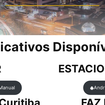
icativos Disponí
R
ESTACIO
Manual
Andr
Curitiba
FAZ 