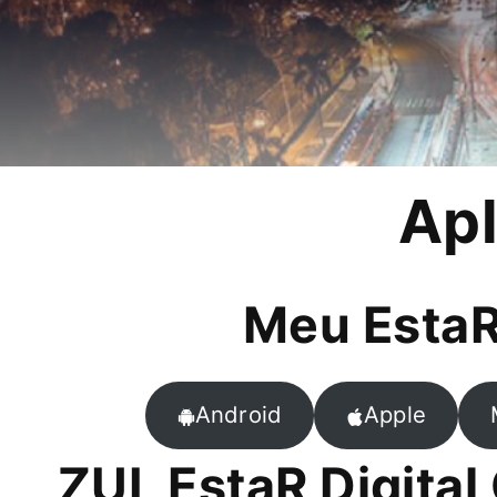
Apl
Meu Esta
Android
Apple
ZUL EstaR Digital 