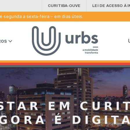
CURITIBA-OUVE
LEI DE ACESSO À 
 segunda a sexta-feira – em dias úteis.
ços