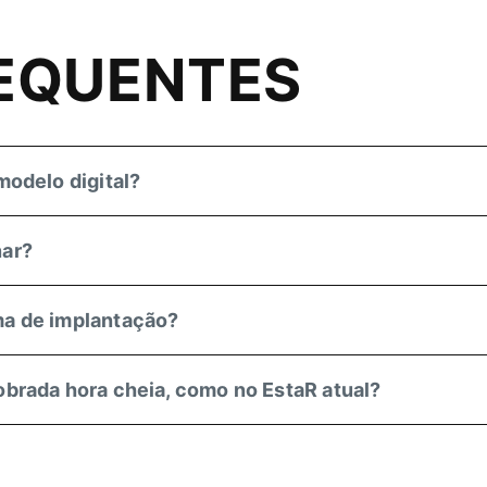
REQUENTES
modelo digital?
nar?
ma de implantação?
obrada hora cheia, como no EstaR atual?