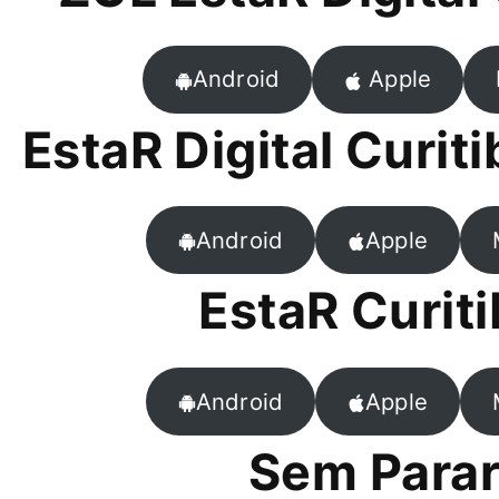
Android
Apple
EstaR Digital Curi
Android
Apple
EstaR Curit
Android
Apple
Sem Para