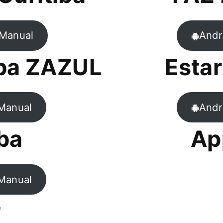
Manual
Andr
tiba ZAZUL
Estar
Manual
Andr
iba
Ap
Manual
r