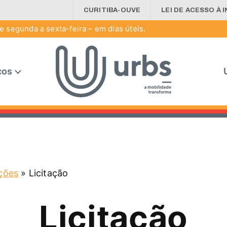
CURITIBA-OUVE
LEI DE ACESSO À 
 segunda a sexta-feira – em dias úteis.
ços
ações
»
Licitação
Licitação