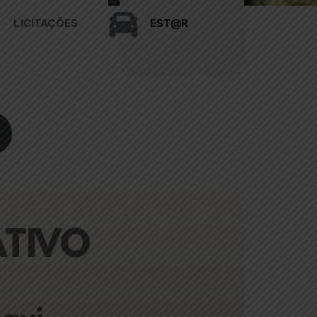
LICITAÇÕES
EST@R