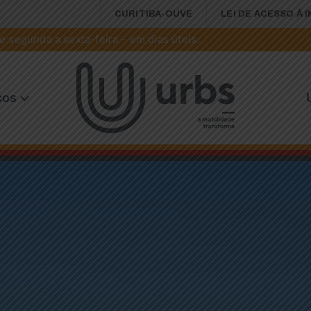
CURITIBA-OUVE
LEI DE ACESSO À 
 segunda a sexta-feira – em dias úteis.
ços