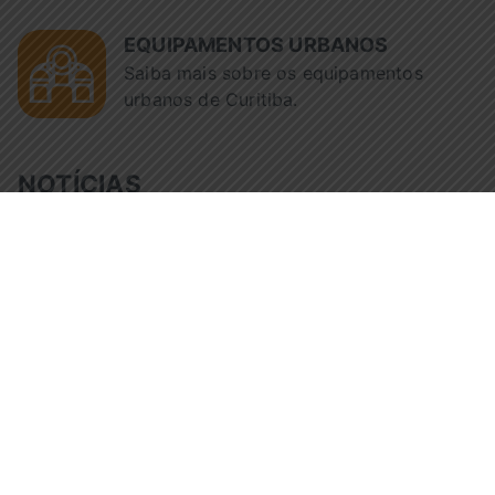
EQUIPAMENTOS URBANOS
Saiba mais sobre os equipamentos
urbanos de Curitiba.
NOTÍCIAS
Tempo de 
Fiscalização da Urbs reúne
pelo trans
avó e neto após