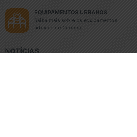
EQUIPAMENTOS URBANOS
Saiba mais sobre os equipamentos
urbanos de Curitiba.
NOTÍCIAS
Tempo de 
Fiscalização da Urbs reúne
pelo trans
avó e neto após