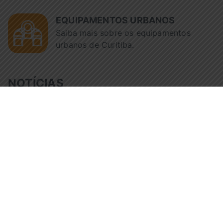
EQUIPAMENTOS URBANOS
Saiba mais sobre os equipamentos
urbanos de Curitiba.
NOTÍCIAS
Tempo de 
Fiscalização da Urbs reúne
pelo trans
avó e neto após