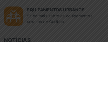
EQUIPAMENTOS URBANOS
Saiba mais sobre os equipamentos
urbanos de Curitiba.
NOTÍCIAS
Tempo de 
Fiscalização da Urbs reúne
pelo trans
avó e neto após