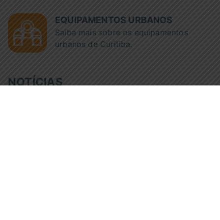
EQUIPAMENTOS URBANOS
Saiba mais sobre os equipamentos
urbanos de Curitiba.
NOTÍCIAS
Tempo de 
Fiscalização da Urbs reúne
pelo trans
avó e neto após