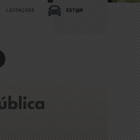
LICITAÇÕES
EST@R