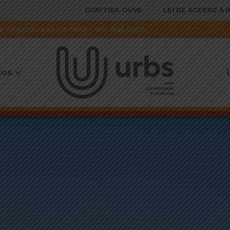
CURITIBA-OUVE
LEI DE ACESSO À 
 segunda a sexta-feira – em dias úteis.
ços