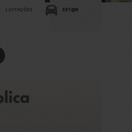
LICITAÇÕES
EST@R