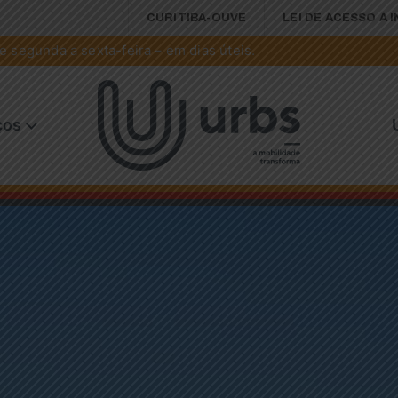
CURITIBA-OUVE
LEI DE ACESSO À 
 segunda a sexta-feira – em dias úteis.
ços