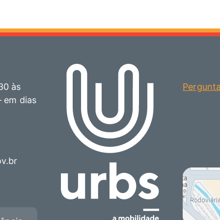
30 às
Pergunt
– em dias
ov.br