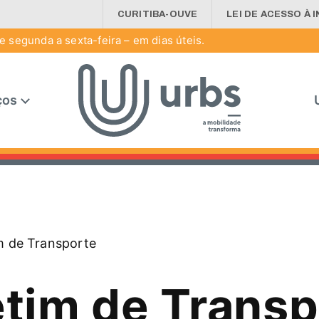
CURITIBA-OUVE
LEI DE ACESSO À 
 segunda a sexta-feira – em dias úteis.
ços
m de Transporte
etim de Transp