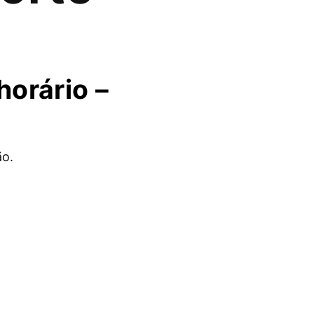
horário –
ão.