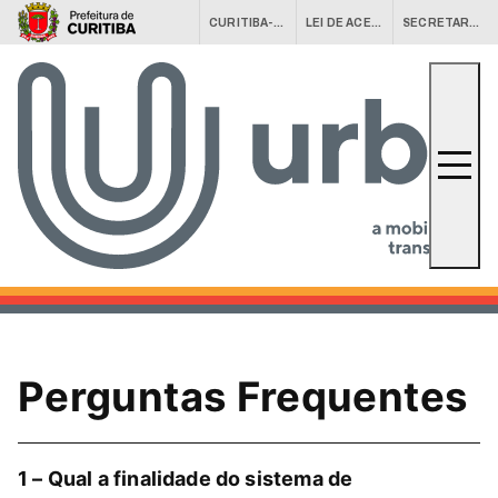
CURITIBA-OUVE
LEI DE ACESSO À INFORMAÇÃO (LAI)
SECRETARIAS MUNICIPAIS
Conheça a URBS
URBS Agora
Equipamentos
Fale Conosco
Serviços
Central 156
Perguntas Frequentes
1 – Qual a finalidade do sistema de