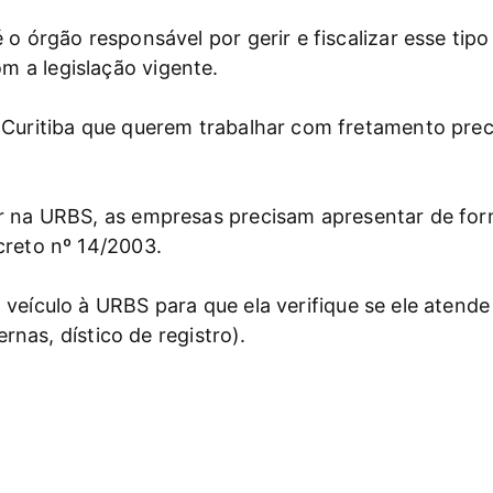
 o órgão responsável por gerir e fiscalizar esse tip
 a legislação vigente.
 Curitiba que querem trabalhar com fretamento prec
ar na URBS, as empresas precisam apresentar de fo
creto nº 14/2003.
veículo à URBS para que ela verifique se ele atende
ernas, dístico de registro).
talmente após o pagamento do preço público e a apr
egularidade: