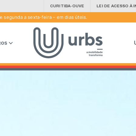
CURITIBA-OUVE
LEI DE ACESSO À 
 segunda a sexta-feira – em dias úteis.
ços