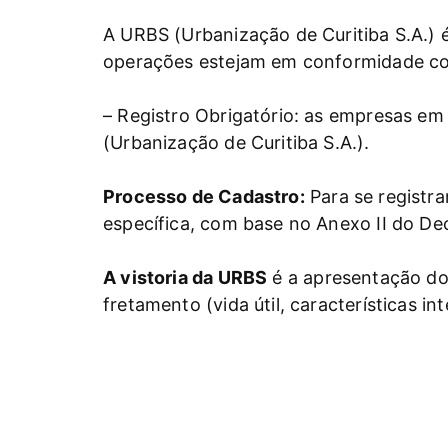
A URBS (Urbanização de Curitiba S.A.) é
operações estejam em conformidade com
– Registro Obrigatório: as empresas em
(Urbanização de Curitiba S.A.).
Processo de Cadastro:
Para se registr
específica, com base no Anexo II do De
A vistoria da URBS
é a apresentação do 
fretamento (vida útil, características int
Licença para Trafegar
: é emitida digi
validade de 1 ano.
Como obter informações e verificar a r