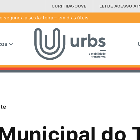
CURITIBA-OUVE
LEI DE ACESSO À 
 segunda a sexta-feira – em dias úteis.
ços
rte
Municipal do 