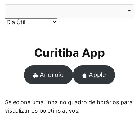
Selecione
uma
Selecione
linha
o
de
tipo
ônibus
de
Curitiba App
dia
Android
Apple
Selecione uma linha no quadro de horários para
visualizar os boletins ativos.