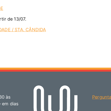
GE
tir de 13/07.
IDADE / STA. CÂNDIDA
30 às
Pergunt
– em dias