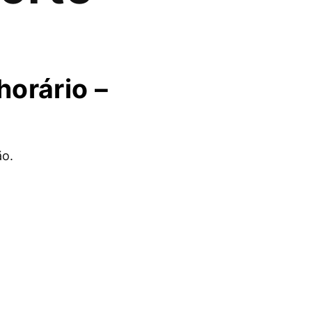
horário –
ão.