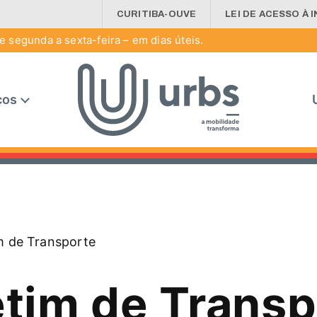
CURITIBA-OUVE
LEI DE ACESSO À 
 segunda a sexta-feira – em dias úteis.
ços
m de Transporte
etim de Transp