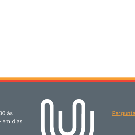
30 às
Pergunt
– em dias