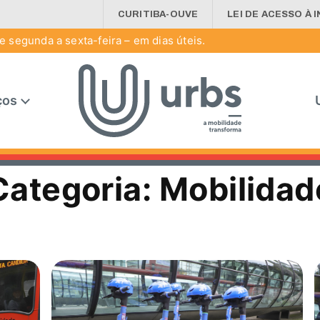
CURITIBA-OUVE
LEI DE ACESSO À 
 segunda a sexta-feira – em dias úteis.
ços
Categoria:
Mobilidad