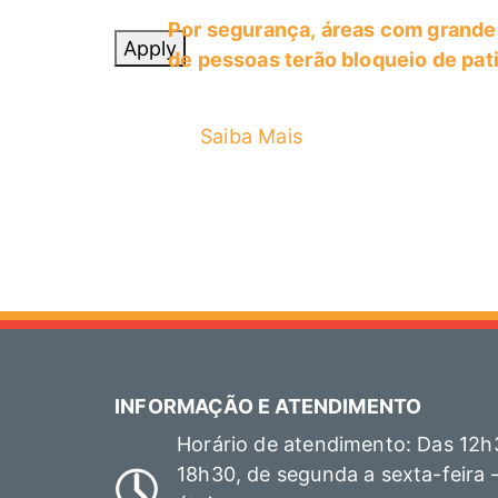
Por segurança, áreas com grande
Apply
Uncategorized
de pessoas terão bloqueio de pat
Saiba Mais
INFORMAÇÃO E ATENDIMENTO
Horário de atendimento: Das 12h
18h30, de segunda a sexta-feira 