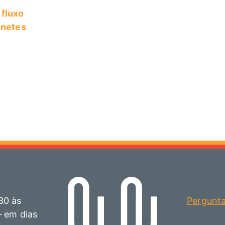
 fluxo
inetes
30 às
Pergunt
– em dias