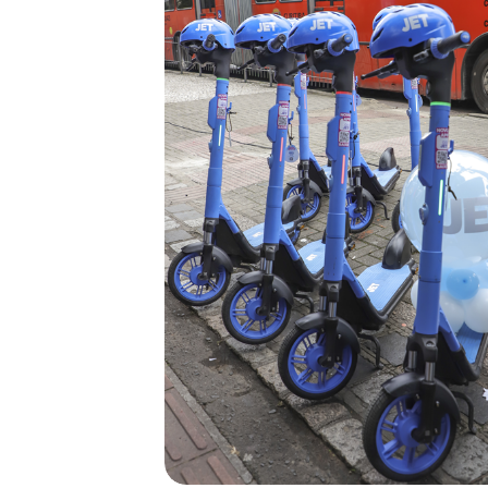
Aplicativos
Boca do Brilho
Eventos
Mobilidade
Outros
Rodoviária
Sustentabilidade
Táxi
Transporte Coletivo
Transporte Escolar