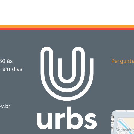
30 às
Pergunt
– em dias
ov.br