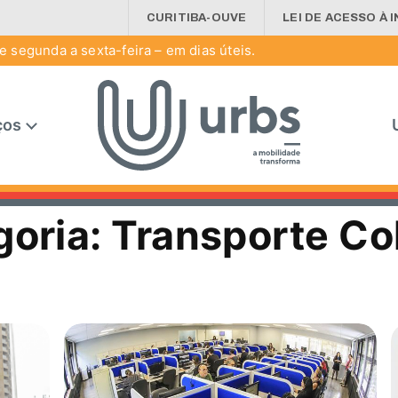
CURITIBA-OUVE
LEI DE ACESSO À 
 segunda a sexta-feira – em dias úteis.
ços
goria:
Transporte Co