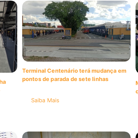
Terminal Centenário terá mudança em
pontos de parada de sete linhas
nha
o
Saiba Mais