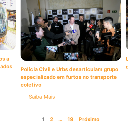
os a
tados
Polícia Civil e Urbs desarticulam grupo
especializado em furtos no transporte
coletivo
Saiba Mais
1
2
…
19
Próximo