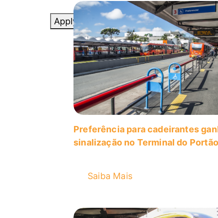
Apply
Uncategorized
Preferência para cadeirantes ga
sinalização no Terminal do Portã
Saiba Mais