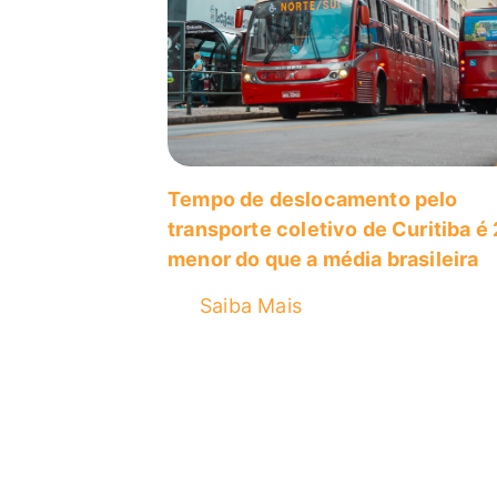
Aplicativos
Boca do Brilho
Eventos
Mobilidade
Tempo de deslocamento pelo
transporte coletivo de Curitiba é
Outros
menor do que a média brasileira
Rodoviária
Saiba Mais
Sustentabilidade
Táxi
Transporte Coletivo
Transporte Escolar