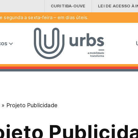
CURITIBA-OUVE
LEI DE ACESSO À 
 segunda a sexta-feira – em dias úteis.
ços
a
»
Projeto Publicidade
ojeto Publicid