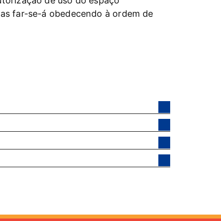
utorização de uso do espaço
das far-se-á obedecendo à ordem de