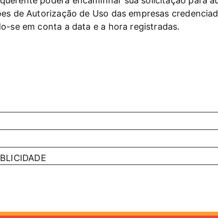
querente poderá encaminhar sua solicitação para a
ções de Autorização de Uso das empresas credencia
o-se em conta a data e a hora registradas.
UBLICIDADE