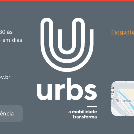
30 às
Pergunt
– em dias
ov.br
rência