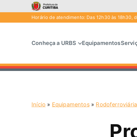
Horário de atendimento: Das 12h30 às 18h30, de
Conheça a URBS
Equipamentos
Servi
Início
»
Equipamentos
»
Rodoferroviári
Pr