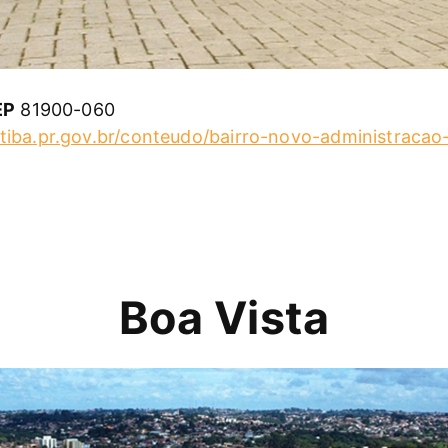
EP
81900-060
tiba.pr.gov.br/conteudo/bairro-novo-administracao-
Boa Vista