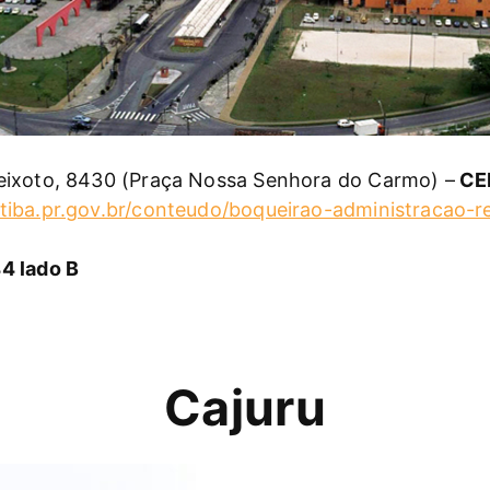
eixoto, 8430 (Praça Nossa Senhora do Carmo) –
CE
tiba.pr.gov.br/conteudo/boqueirao-administracao-r
4 lado B
Cajuru