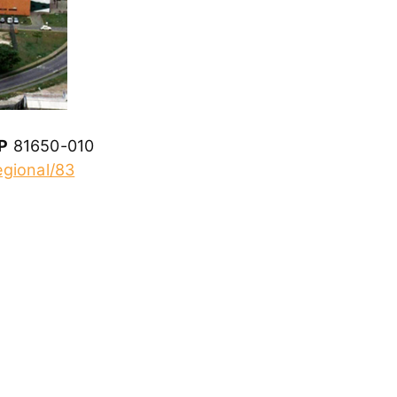
P
81650-010
egional/83