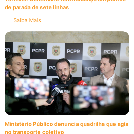
de parada de sete linhas
Táxi
Saiba Mais
Transporte Coletivo
Transporte Escolar
Uncategorized
Ministério Público denuncia quadrilha que agia
no transporte coletivo