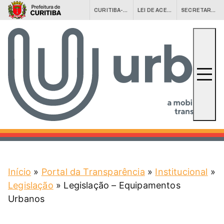
CURITIBA-OUVE
LEI DE ACESSO À INFORMAÇÃO (LAI)
SECRETARIAS MUNICIPAIS
Conheça a URBS
URBS Agora
Equipamentos
Fale Conosco
Serviços
Central 156
Início
»
Portal da Transparência
»
Institucional
»
Legislação
»
Legislação – Equipamentos
Urbanos