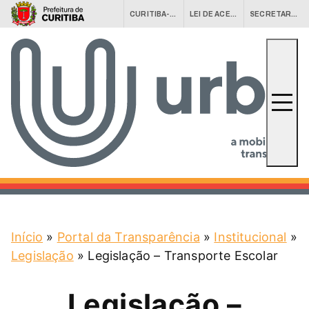
CURITIBA-OUVE
LEI DE ACESSO À INFORMAÇÃO (LAI)
SECRETARIAS MUNICIPAIS
Conheça a URBS
URBS Agora
Equipamentos
Fale Conosco
Serviços
Central 156
Início
»
Portal da Transparência
»
Institucional
»
Legislação
»
Legislação – Transporte Escolar
Legislação –