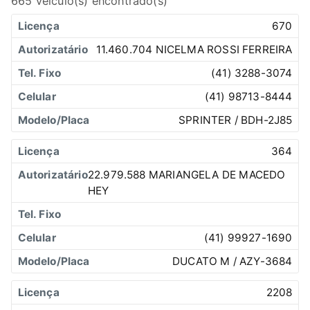
665 veículo(s) encontrado(s)
670
11.460.704 NICELMA ROSSI FERREIRA
(41) 3288-3074
(41) 98713-8444
SPRINTER / BDH-2J85
364
22.979.588 MARIANGELA DE MACEDO
HEY
(41) 99927-1690
DUCATO M / AZY-3684
2208