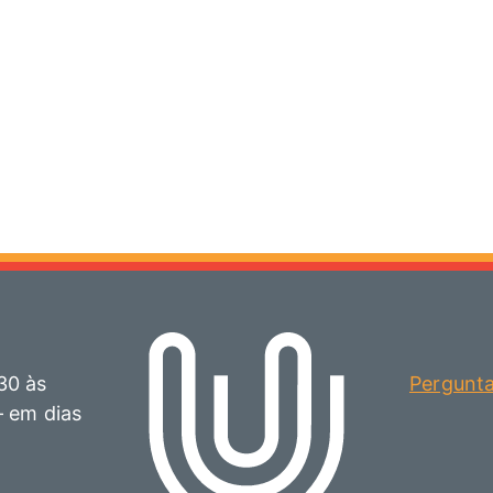
30 às
Pergunt
– em dias