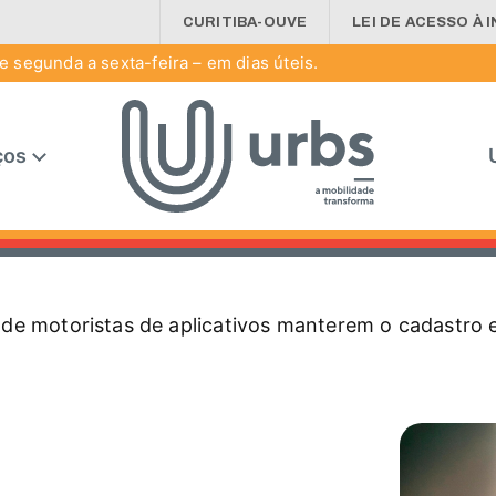
CURITIBA-OUVE
LEI DE ACESSO À 
 segunda a sexta-feira – em dias úteis.
ços
 de motoristas de aplicativos manterem o cadastro e