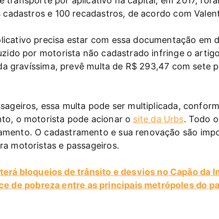
transporte por aplicativo na capital, em 2017, for
os cadastros e 100 recadastros, de acordo com Valen
icativo precisa estar com essa documentação em dia
uzido por motorista não cadastrado infringe o artigo
rada gravíssima, prevê multa de R$ 293,47 com sete 
sageiros, essa multa pode ser multiplicada, conforme
nto, o motorista pode acionar o
site da Urbs
. Todo o
amento. O cadastramento e sua renovação são impo
ra motoristas e passageiros.
erá bloqueios de trânsito e desvios no Capão da Im
ce de pobreza entre as principais metrópoles do pa