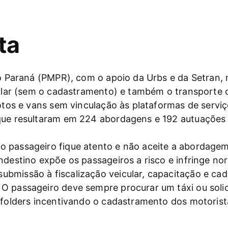
ta
do Paraná (PMPR), com o apoio da Urbs e da Setran, r
regular (sem o cadastramento) e também o transport
motos e vans sem vinculação às plataformas de servi
 que resultaram em 224 abordagens e 192 autuações
 passageiro fique atento e não aceite a abordagem
ndestino expõe os passageiros a risco e infringe no
bmissão à fiscalização veicular, capacitação e cada
 passageiro deve sempre procurar um táxi ou solicit
u folders incentivando o cadastramento dos motorist