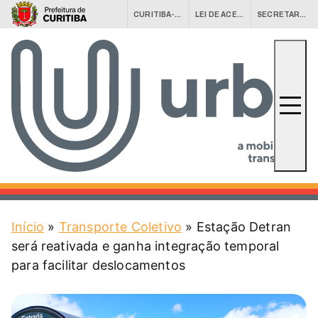
CURITIBA-OUVE
LEI DE ACESSO À INFORMAÇÃO (LAI)
SECRETARIAS MUNICIPAIS
Conheça a URBS
URBS Agora
Equipamentos
Fale Conosco
Início
»
Transporte Coletivo
»
Estação Detran
Serviços
Central 156
será reativada e ganha integração temporal
para facilitar deslocamentos