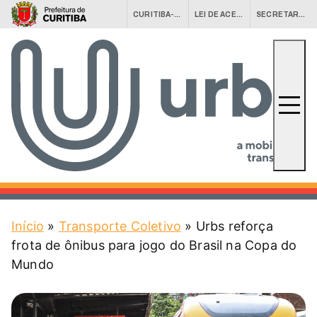
CURITIBA-OUVE
LEI DE ACESSO À INFORMAÇÃO (LAI)
SECRETARIAS MUNICIPAIS
Conheça a URBS
URBS Agora
Equipamentos
Fale Conosco
Início
»
Transporte Coletivo
»
Urbs reforça
Serviços
Central 156
frota de ônibus para jogo do Brasil na Copa do
Mundo